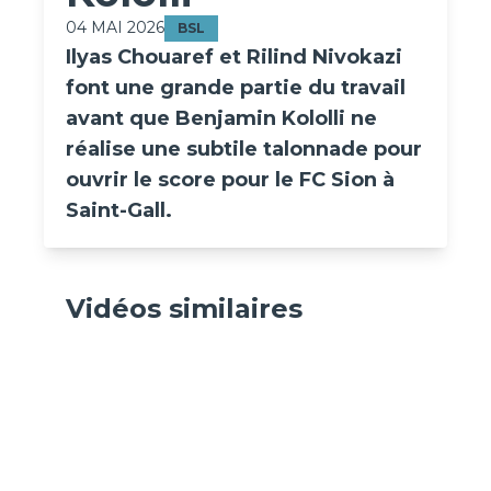
04 MAI 2026
BSL
Ilyas Chouaref et Rilind Nivokazi
font une grande partie du travail
avant que Benjamin Kololli ne
réalise une subtile talonnade pour
ouvrir le score pour le FC Sion à
Saint-Gall.
La frappe pure et précise
Spa
Vidéos similaires
de Florent Mollet
de 
05 août 2026
19 m
BSL
BSL