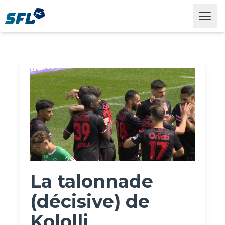
Swiss Football League
Open
La talonnade
(décisive) de
Kololli