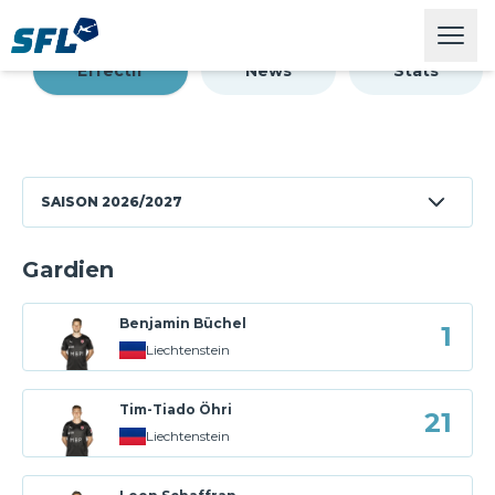
Swiss Football League
Open
7564
6814
Capacité du stade
Affluence moyenne
Effectif
News
Stats
SAISON
2026/2027
Gardien
Benjamin Büchel
1
Liechtenstein
Tim-Tiado Öhri
21
Liechtenstein