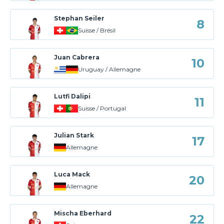
Stephan Seiler
8
Suisse / Brésil
Juan Cabrera
10
Uruguay / Allemagne
Lutfi Dalipi
11
Suisse / Portugal
Julian Stark
17
Allemagne
Luca Mack
20
Allemagne
Mischa Eberhard
22