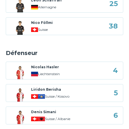
Leon Schaffran
25
Allemagne
Nico Föllmi
38
Suisse
Défenseur
Nicolas Hasler
4
Liechtenstein
Liridon Berisha
5
Suisse / Kosovo
Denis Simani
6
Suisse / Albanie