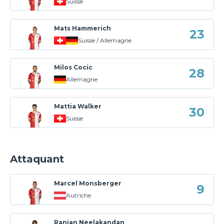
Suisse
Mats Hammerich
23
Suisse / Allemagne
Milos Cocic
28
Allemagne
Mattia Walker
30
Suisse
Attaquant
Marcel Monsberger
9
Autriche
Ranjan Neelakandan