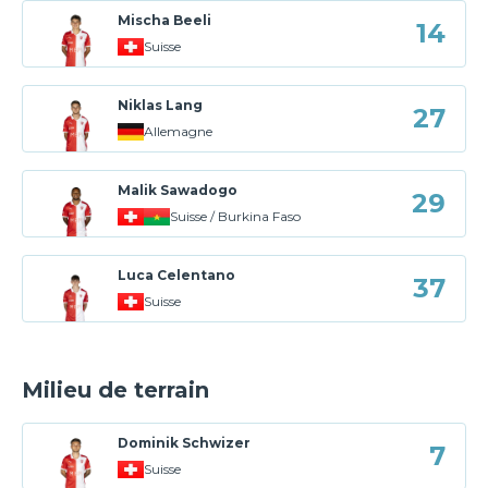
Mischa Beeli
14
Suisse
Niklas Lang
27
Allemagne
Malik Sawadogo
29
Suisse / Burkina Faso
Luca Celentano
37
Suisse
Milieu de terrain
Dominik Schwizer
7
Suisse