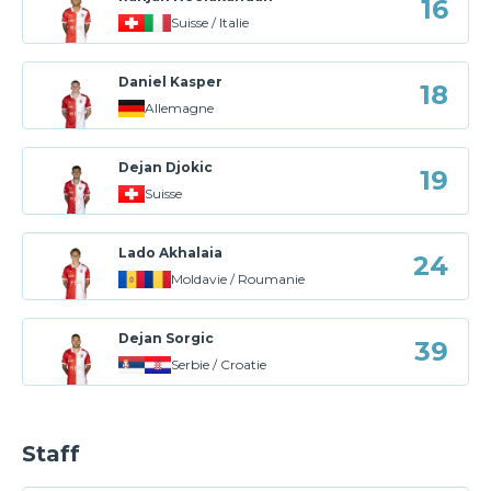
16
Suisse / Italie
Daniel Kasper
18
Allemagne
Dejan Djokic
19
Suisse
Lado Akhalaia
24
Moldavie / Roumanie
Dejan Sorgic
39
Serbie / Croatie
Staff