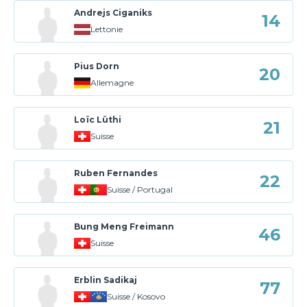
Andrejs Ciganiks
14
Lettonie
Pius Dorn
20
Allemagne
Loïc Lüthi
21
Suisse
Ruben Fernandes
22
Suisse / Portugal
Bung Meng Freimann
46
Suisse
Erblin Sadikaj
77
Suisse / Kosovo