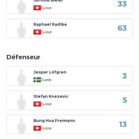
Jérôme Bieler
33
Suisse
Raphael Radtke
63
Suisse
Défenseur
Jesper Löfgren
3
Suède
Stefan Knezevic
5
Suisse
Bung Hua Freimann
13
Suisse