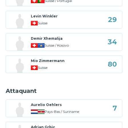
Suisse / Portugal
Levin Winkler
29
Suisse
Demir Xhemalija
34
Suisse / Kosovo
Mio Zimmermann
80
Suisse
Attaquant
Aurelio Oehlers
7
Pays-Bas / Suriname
Adrian Grbic