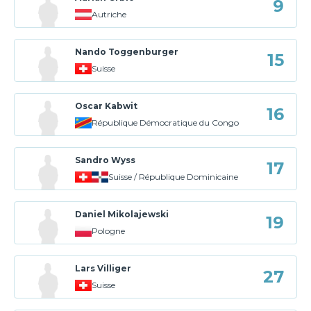
9
Autriche
Nando Toggenburger
15
Suisse
Oscar Kabwit
16
République Démocratique du Congo
Sandro Wyss
17
Suisse / République Dominicaine
Daniel Mikolajewski
19
Pologne
Lars Villiger
27
Suisse