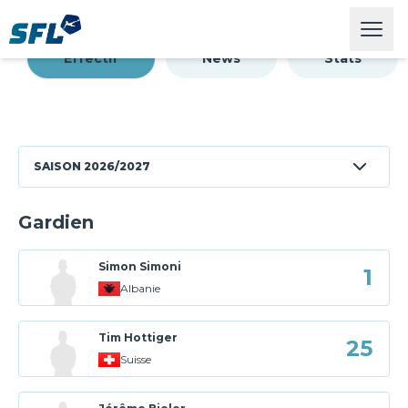
Swiss Football League
Open
16490
11374
Capacité du stade
Affluence moyenne
Effectif
News
Stats
SAISON
2026/2027
Gardien
Simon Simoni
1
Albanie
Tim Hottiger
25
Suisse