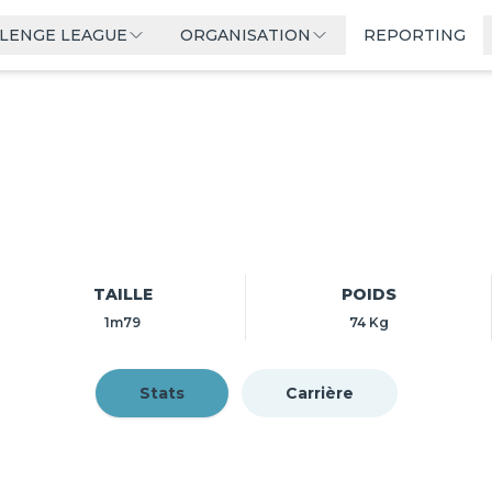
LLENGE LEAGUE
ORGANISATION
REPORTING
TAILLE
POIDS
1m79
74 Kg
Stats
Carrière