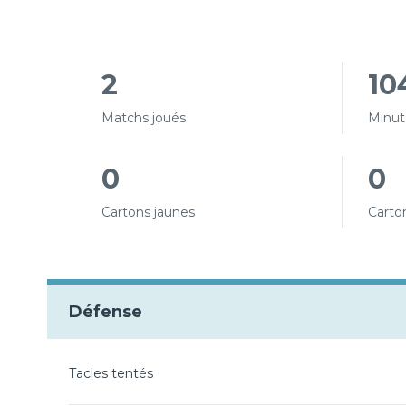
2
10
Matchs joués
Minut
0
0
Cartons jaunes
Carto
Défense
Tacles tentés