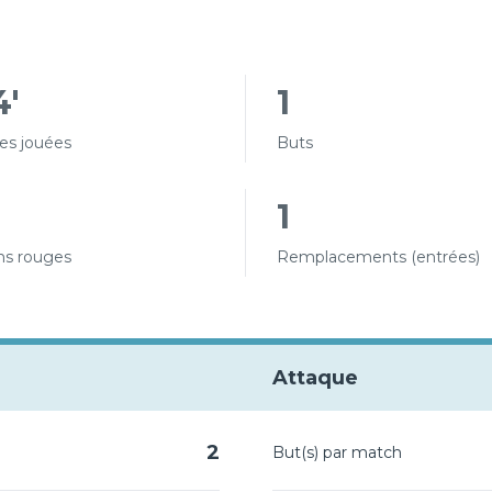
4'
1
es jouées
Buts
1
ns rouges
Remplacements (entrées)
Attaque
2
But(s) par match