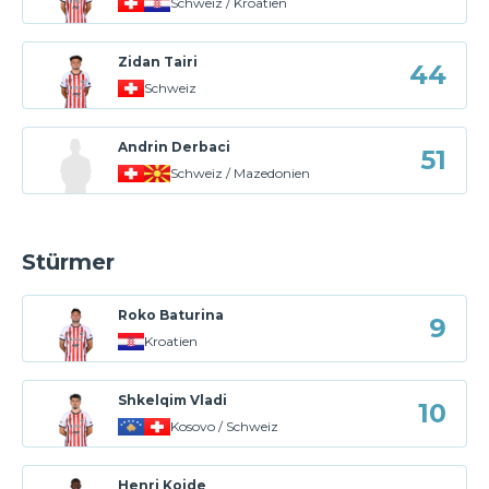
Schweiz / Kroatien
Zidan Tairi
44
Schweiz
Andrin Derbaci
51
Schweiz / Mazedonien
Stürmer
Roko Baturina
9
Kroatien
Shkelqim Vladi
10
Kosovo / Schweiz
Henri Koide