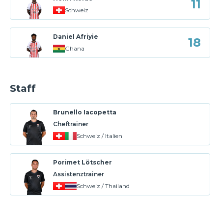
11
Schweiz
Daniel Afriyie
18
Ghana
Staff
Brunello Iacopetta
Cheftrainer
Schweiz / Italien
Porimet Lötscher
Assistenztrainer
Schweiz / Thailand