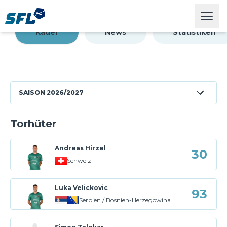
Swiss Football League
Open
8450
4484
Kapazität
Durchschnittliche Stadionauslastung
Kader
News
Statistiken
SAISON
2026/2027
Torhüter
Andreas Hirzel
30
Schweiz
Luka Velickovic
93
Serbien / Bosnien-Herzegowina