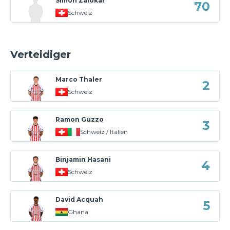
Simon Zalokar
70
Schweiz
Verteidiger
Marco Thaler
2
Schweiz
Ramon Guzzo
3
Schweiz / Italien
Binjamin Hasani
4
Schweiz
David Acquah
5
Ghana