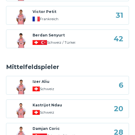
Victor Petit
31
Frankreich
Berdan Senyurt
42
Schweiz / Türkei
Mittelfeldspieler
Izer Aliu
6
Schweiz
Kastrijot Ndau
20
Schweiz
Damjan Coric
28