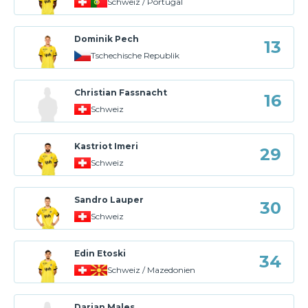
Schweiz / Portugal
Dominik Pech
13
Tschechische Republik
Christian Fassnacht
16
Schweiz
Kastriot Imeri
29
Schweiz
Sandro Lauper
30
Schweiz
Edin Etoski
34
Schweiz / Mazedonien
Darian Males