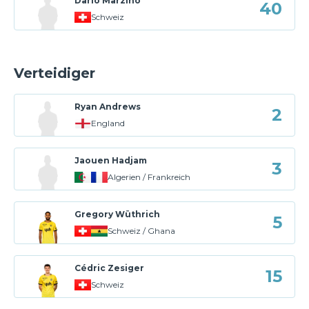
Dario Marzino
40
Schweiz
Verteidiger
Ryan Andrews
2
England
Jaouen Hadjam
3
Algerien / Frankreich
Gregory Wüthrich
5
Schweiz / Ghana
Cédric Zesiger
15
Schweiz