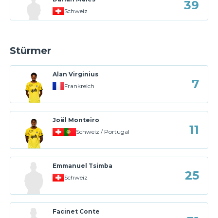
39
Schweiz
Stürmer
Alan Virginius
7
Frankreich
Joël Monteiro
11
Schweiz / Portugal
Emmanuel Tsimba
25
Schweiz
Facinet Conte