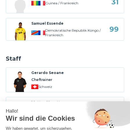
31
Guinea / Frankreich
Samuel Essende
99
Demokratische Republik Kongo /
Frankreich
Staff
Gerardo Seoane
Cheftrainer
Schweiz
Matteo Vanetta
Assistenztrainer
Schweiz