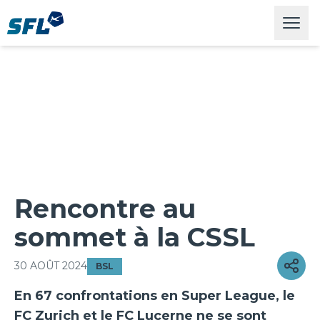
Swiss Football League
Open
Rencontre au
sommet à la CSSL
30 AOÛT 2024
BSL
En 67 confrontations en Super League, le
FC Zurich et le FC Lucerne ne se sont