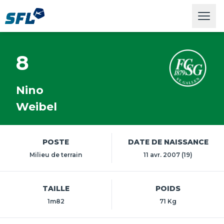
Swiss Football League
Open
8
Nino
Weibel
POSTE
DATE DE NAISSANCE
Milieu de terrain
11 avr. 2007 (19)
TAILLE
POIDS
1m82
71 Kg