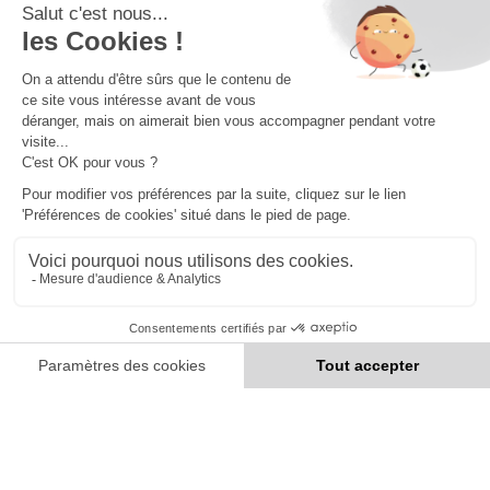
TOUR 3
2
-
2
LS
YB
TERMINÉ
2
-
1
SFC
GCZ
TERMINÉ
Di. 09 août 2026
LUG
FCZ
12:00
Di. 09 août 2026
BAS
THU
14:30
Di. 09 août 2026
SG
LUZ
14:30
Di. 09 août 2026