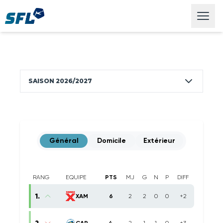
Swiss Football League
Open
SAISON 2026/2027
Général
Domicile
Extérieur
RANG
EQUIPE
PTS
MJ
G
N
P
DIFF
1
.
XAM
6
2
2
0
0
+2