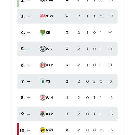
2
.
CAR
4
2
1
1
0
+3
3
.
SLO
4
2
1
1
0
+2
4
.
KRI
3
2
1
0
1
+1
5
.
WIL
3
2
1
0
1
0
6
.
RAP
3
2
1
0
1
0
7
.
YS
2
2
0
2
0
0
8
.
WIN
1
2
0
1
1
-2
9
.
AAR
1
2
0
1
1
-3
10
.
NYO
0
2
0
0
2
-3