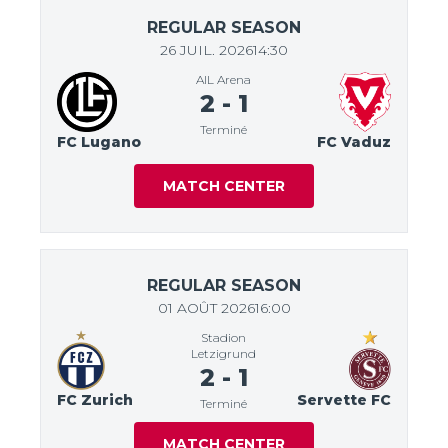
REGULAR SEASON
26 JUIL. 2026
14:30
AIL Arena
2
-
1
Terminé
FC Lugano
FC Vaduz
MATCH CENTER
REGULAR SEASON
01 AOÛT 2026
16:00
Stadion
Letzigrund
2
-
1
FC Zurich
Servette FC
Terminé
MATCH CENTER