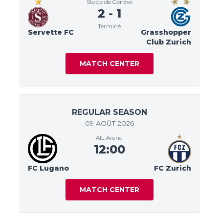
Stade de Genève
2
-
1
Terminé
Servette FC
Grasshopper
Club Zurich
MATCH CENTER
REGULAR SEASON
09 AOÛT 2026
AIL Arena
12:00
FC Lugano
FC Zurich
MATCH CENTER