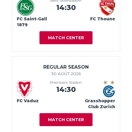
Berit Sitterstadion
14:30
FC Saint-Gall
FC Thoune
1879
MATCH CENTER
REGULAR SEASON
30 AOÛT 2026
Rheinpark Stadion
14:30
FC Vaduz
Grasshopper
Club Zurich
MATCH CENTER