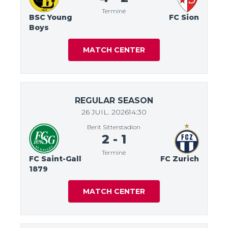
Terminé
BSC Young
FC Sion
Boys
MATCH CENTER
REGULAR SEASON
26 JUIL. 2026
14:30
Berit Sitterstadion
2
-
1
Terminé
FC Saint-Gall
FC Zurich
1879
MATCH CENTER