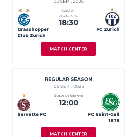
05 SEPT. 2026
Stadion
Letzigrund
18:30
Grasshopper
FC Zurich
Club Zurich
MATCH CENTER
REGULAR SEASON
06 SEPT. 2026
Stade de Genève
12:00
Servette FC
FC Saint-Gall
1879
MATCH CENTER