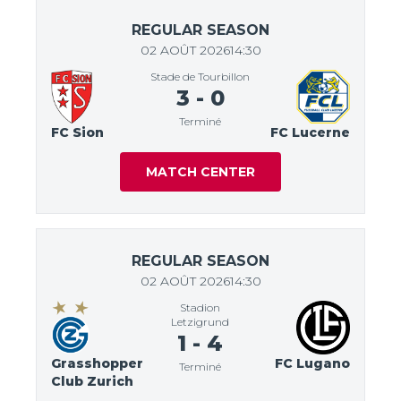
REGULAR SEASON
02 AOÛT 2026
14:30
Stade de Tourbillon
3
-
0
Terminé
FC Sion
FC Lucerne
MATCH CENTER
REGULAR SEASON
02 AOÛT 2026
14:30
Stadion
Letzigrund
1
-
4
Grasshopper
FC Lugano
Terminé
Club Zurich