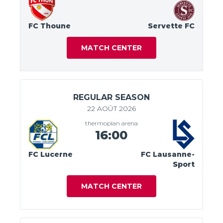
FC Thoune
Servette FC
MATCH CENTER
REGULAR SEASON
22 AOÛT 2026
thermoplan arena
16:00
FC Lucerne
FC Lausanne-
Sport
MATCH CENTER