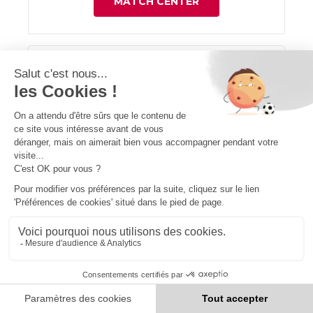
MATCH CENTER
REGULAR SEASON
19 SEPT. 2026
Stade de Tourbillon
18:30
FC Sion
FC Zurich
MATCH CENTER
REGULAR SEASON
20 SEPT. 2026
Rheinpark Stadion
12:00