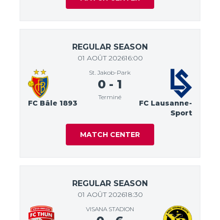
REGULAR SEASON
01 AOÛT 2026
16:00
St. Jakob-Park
0
-
1
Terminé
FC Bâle 1893
FC Lausanne-
Sport
MATCH CENTER
REGULAR SEASON
01 AOÛT 2026
18:30
VISANA STADION