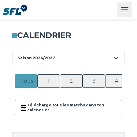
Swiss Football League
Open
CALENDRIER
Saison 2026/2027
Tous
1
2
3
4
Télécharge tous les matchs dans ton
calendrier