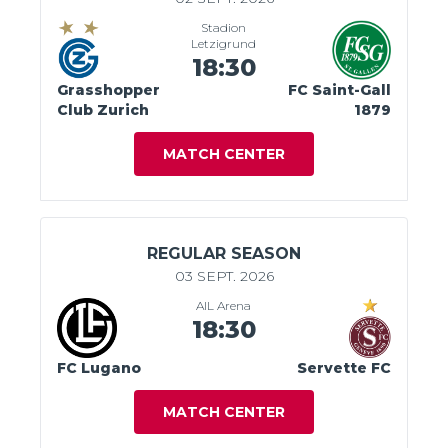
Stadion
Letzigrund
18:30
Grasshopper
FC Saint-Gall
Club Zurich
1879
MATCH CENTER
REGULAR SEASON
03 SEPT. 2026
AIL Arena
18:30
FC Lugano
Servette FC
MATCH CENTER