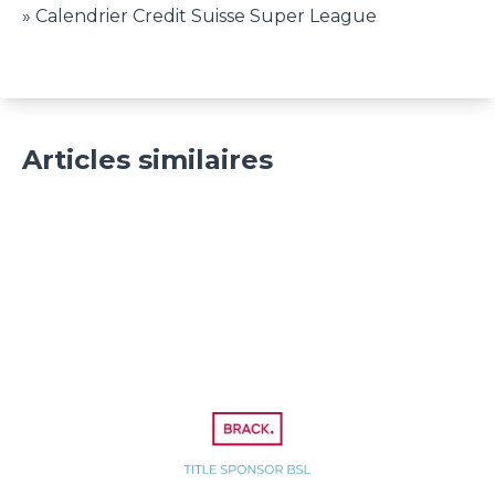
» Calendrier Credit Suisse Super League
L'international espoirs
Articles similaires
polonais rejoint Lucerne
- Tickers BSL
06 août 2026
BSL