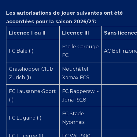
Les autorisations de jouer suivantes ont été
accordées pour la saison 2026/27:
Licence I ou II
Licence III
Sans licenc
Etoile Carouge
FC Bâle (I)
AC Bellinzon
FC
Grasshopper Club
Neuchâtel
Zurich (I)
Xamax FCS
FC Lausanne-Sport
FC Rapperswil-
(I)
Jona 1928
FC Stade
FC Lugano (I)
Nyonnais
FC Lucerne (I)
FC Wil 1900