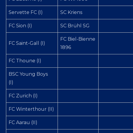
Servette FC (I)
SC Kriens
FC Sion (I)
SC Brühl SG
FC Biel-Bienne
FC Saint-Gall (I)
1896
FC Thoune (I)
BSC Young Boys
(I)
FC Zurich (I)
FC Winterthour (II)
FC Aarau (II)