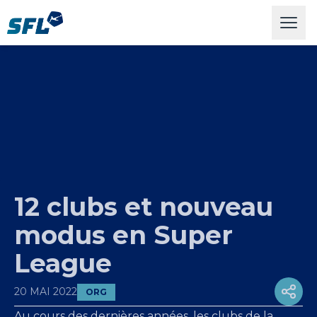
Swiss Football League
Open
12 clubs et nouveau
modus en Super
League
20 MAI 2022
ORG
Au cours des dernières années, les clubs de la