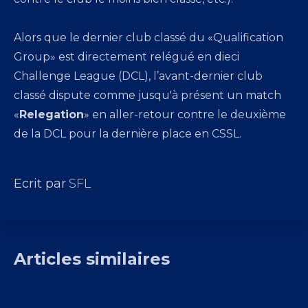
Alors que le dernier club classé du «Qualification
Group» est directement relégué en dieci
Challenge League (DCL), l’avant-dernier club
classé dispute comme jusqu'à présent un match
«
Relegation
» en aller-retour contre le deuxième
de la DCL pour la dernière place en CSSL.
Ecrit par
SFL
Classements de
Articles similaires
développement durable
2025/26
28 juil. 2026